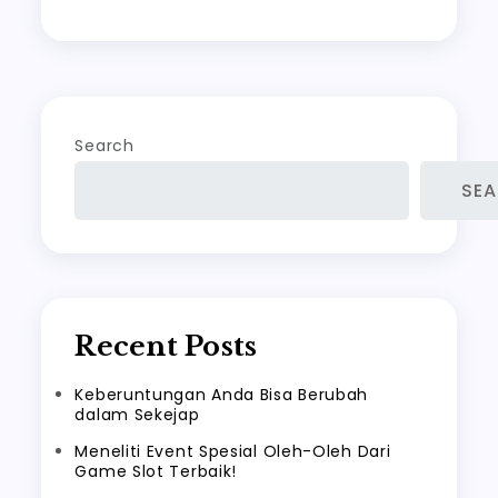
Search
SE
Recent Posts
Keberuntungan Anda Bisa Berubah
dalam Sekejap
Meneliti Event Spesial Oleh-Oleh Dari
Game Slot Terbaik!