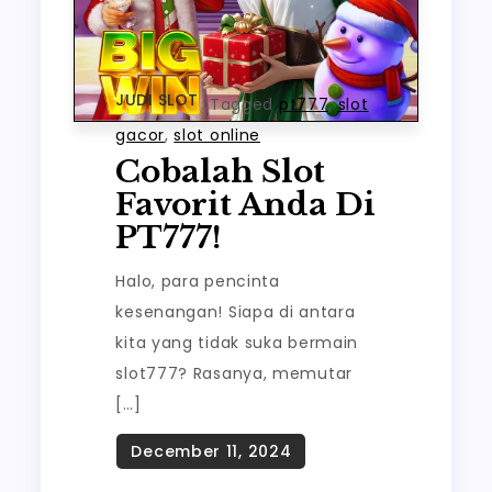
JUDI SLOT
Tagged
pt777
,
slot
gacor
,
slot online
Cobalah Slot
Favorit Anda Di
PT777!
Halo, para pencinta
kesenangan! Siapa di antara
kita yang tidak suka bermain
slot777? Rasanya, memutar
[…]