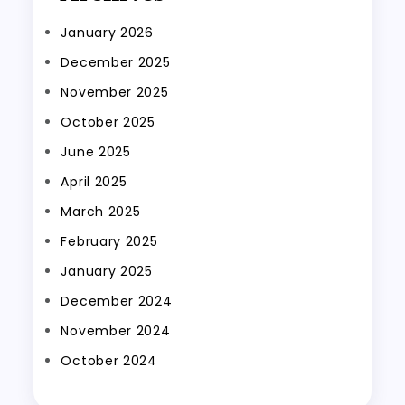
January 2026
December 2025
November 2025
October 2025
June 2025
April 2025
March 2025
February 2025
January 2025
December 2024
November 2024
October 2024