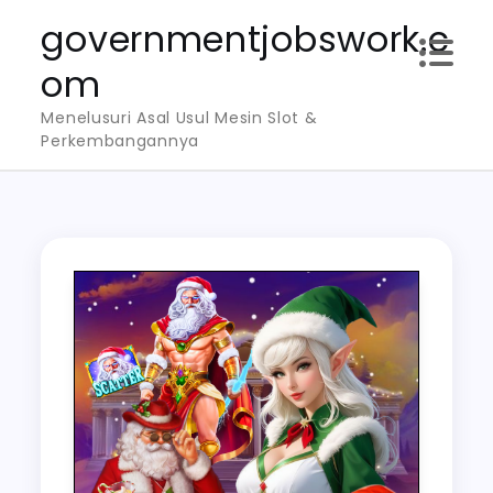
Skip
governmentjobswork.c
to
om
content
Menelusuri Asal Usul Mesin Slot &
Perkembangannya