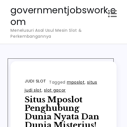
Skip
governmentjobswork.c
to
om
content
Menelusuri Asal Usul Mesin Slot &
Perkembangannya
JUDI SLOT
Tagged
mposlot
,
situs
judi slot
,
slot gacor
Situs Mposlot
Penghubung
Dunia Nyata Dan
Dunia Misterius!